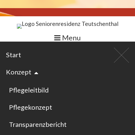
S
k
i
Menu
p
t
Start
o
c
Konzept
o
n
Pflegeleitbild
t
e
Pflegekonzept
n
t
Transparenzbericht