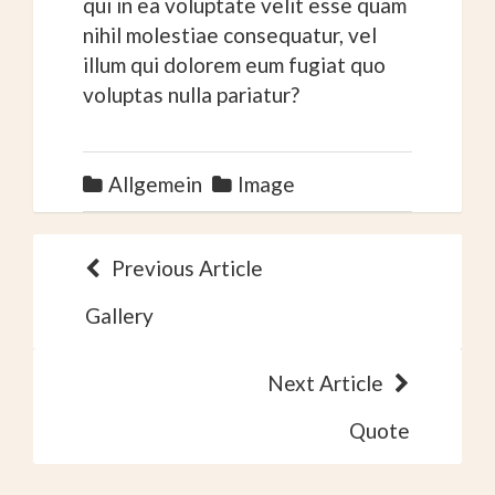
qui in ea voluptate velit esse quam
nihil molestiae consequatur, vel
illum qui dolorem eum fugiat quo
voluptas nulla pariatur?
Allgemein
Image
B
Previous Article
e
Gallery
i
Next Article
t
Quote