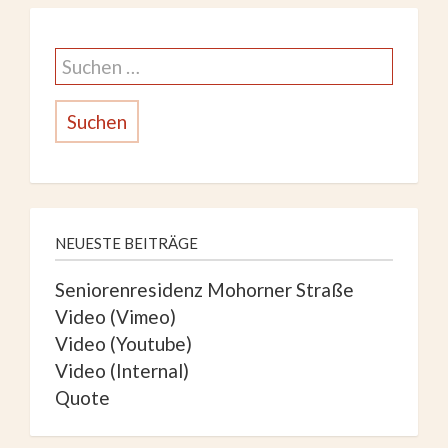
g
Suche
a
nach:
t
i
o
NEUESTE BEITRÄGE
n
Seniorenresidenz Mohorner Straße
Video (Vimeo)
Video (Youtube)
Video (Internal)
Quote